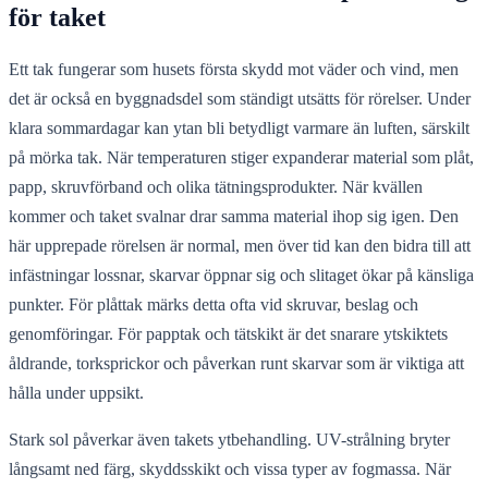
för taket
Ett tak fungerar som husets första skydd mot väder och vind, men
det är också en byggnadsdel som ständigt utsätts för rörelser. Under
klara sommardagar kan ytan bli betydligt varmare än luften, särskilt
på mörka tak. När temperaturen stiger expanderar material som plåt,
papp, skruvförband och olika tätningsprodukter. När kvällen
kommer och taket svalnar drar samma material ihop sig igen. Den
här upprepade rörelsen är normal, men över tid kan den bidra till att
infästningar lossnar, skarvar öppnar sig och slitaget ökar på känsliga
punkter. För plåttak märks detta ofta vid skruvar, beslag och
genomföringar. För papptak och tätskikt är det snarare ytskiktets
åldrande, torksprickor och påverkan runt skarvar som är viktiga att
hålla under uppsikt.
Stark sol påverkar även takets ytbehandling. UV-strålning bryter
långsamt ned färg, skyddsskikt och vissa typer av fogmassa. När