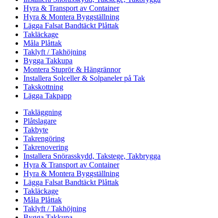
Hyra & Transport av Container
Hyra & Montera Byggställning
Lägga Falsat Bandtäckt Plåttak
Takläckage
Måla Plåttak
Taklyft / Takhöjning
Bygga Takkupa
Montera Stuprör & Hängrännor
Installera Solceller & Solpaneler på Tak
Takskottning
Lägga Takpapp
Takläggning
Plåtslagare
Takbyte
Takrengöring
Takrenovering
Installera Snörasskydd, Takstege, Takbrygga
Hyra & Transport av Container
Hyra & Montera Byggställning
Lägga Falsat Bandtäckt Plåttak
Takläckage
Måla Plåttak
Taklyft / Takhöjning
Bygga Takkupa