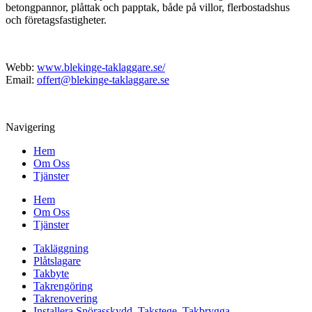
betongpannor, plåttak och papptak, både på villor, flerbostadshus
och företagsfastigheter.
Webb:
www.blekinge-taklaggare.se/
Email:
offert@blekinge-taklaggare.se
Navigering
Hem
Om Oss
Tjänster
Hem
Om Oss
Tjänster
Takläggning
Plåtslagare
Takbyte
Takrengöring
Takrenovering
Installera Snörasskydd, Takstege, Takbrygga