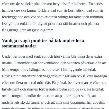
eftersom dessa delar ofta har stor betydelse för helheten. En seriös
hantverkare ska kunna förklara vad som är kosmetiskt, vad som är
förebyggande och vad som är direkt viktigt för täthet och funktion.
Det gör det enklare för dig att prioritera rätt insatser och planera
långsiktigt, utan att gissa dig fram.
Vanliga svaga punkter på tak under heta
sommarmånader
Under perioder med stark sol och hög värme blir vissa delar extra
utsatta. Genomföringar för ventilation och skorsten påverkas ofta av
både temperaturväxlingar och rörelser i intilliggande material.
Beslag runt takfönster och vägganslutningar kan också vara känsliga
eftersom flera material möts där. På plåttak behöver man se efter om
fästelement och skarvar fortfarande arbetar som de ska. På tegeltak
och betongtak handlar det mer om att pannor ligger stabilt, att
underlagets skydd fungerar och att inga små öppningar har uppstått
kring detaljerna. Ju tidigare dessa punkter upptäcks, desto lättare är