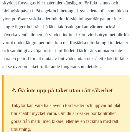
skyddet försvagas blir materialet känsligare för fukt, smuts och
biologisk påväxt. På tegel- och betongtak syns detta ofta som blekta
ytor, porösare ytskikt eller mindre förskjutningar där pannor inte
längre ligger helt rätt. På lätta taklösningar kan värmen också
påverka ventilationen på vinden indirekt. Om vindsutrymmet blir för
varmt under längre perioder kan det förstärka uttorkning i trädetaljer
och samtidigt avslöja brister i luftflödet. Därför är sommaren inte
bara en period för att njuta av fint väder, utan också ett klokt tillfälle
att se över om taket fortfarande fungerar som det ska.
⚠️ Gå inte upp på taket utan rätt säkerhet
Takytor kan vara hala även i torrt väder och uppvärmd plåt
blir snabbt mycket varm. Om du är osäker bör kontrollen
göras från mark, med kikare, eller av en fackman med rätt
utrustning.