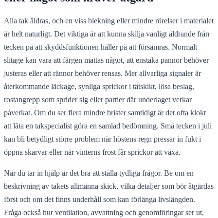
Alla tak åldras, och en viss blekning eller mindre rörelser i materialet
är helt naturligt. Det viktiga är att kunna skilja vanligt åldrande från
tecken på att skyddsfunktionen håller på att försämras. Normalt
slitage kan vara att färgen mattas något, att enstaka pannor behöver
justeras eller att rännor behöver rensas. Mer allvarliga signaler är
återkommande läckage, synliga sprickor i tätskikt, lösa beslag,
rostangrepp som sprider sig eller partier där underlaget verkar
påverkat. Om du ser flera mindre brister samtidigt är det ofta klokt
att låta en takspecialist göra en samlad bedömning. Små tecken i juli
kan bli betydligt större problem när höstens regn pressar in fukt i
öppna skarvar eller när vinterns frost får sprickor att växa.
När du tar in hjälp är det bra att ställa tydliga frågor. Be om en
beskrivning av takets allmänna skick, vilka detaljer som bör åtgärdas
först och om det finns underhåll som kan förlänga livslängden.
Fråga också hur ventilation, avvattning och genomföringar ser ut,