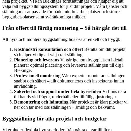
hela projektet. Vi kan Blekinges förutsättningar och hjälper dig att
välja rätt byggställningssystem för just ditt projekt. Våra tjänster och
ställningar är anpassade för både mindre arbetsplatser och större
byggarbetsplatser samt svåråtkomliga miljöer.
Från offert till färdig montering – Så här går det till
Att hyra och montera byggställning hos oss är enkelt och tryggt:
Kostnadsfri konsultation och offert
Berätta om ditt projekt,
så hjälper vi dig att välja rätt ställning.
Planering och leverans
Vi går igenom byggplatsen i detalj,
planerar optimal placering och levererar ställningen till dig i
Blekinge.
Professionell montering
Våra experter monterar ställningen
snabbt och säkert – allt dokumenteras och inspekteras innan
användning.
Säkerhet och support under hela hyrestiden
Vi finns nära
till hands vid frågor, underhåll eller tillfälliga justeringar.
Demontering och hämtning
När projektet är klart plockar vi
ner och tar med oss ställningen – smidigt och bekvämt.
Byggställning för alla projekt och budgetar
Vi erbjuder flexibla hyresperioder, från några dagar till flera