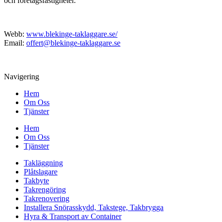
och företagsfastigheter.
Webb:
www.blekinge-taklaggare.se/
Email:
offert@blekinge-taklaggare.se
Navigering
Hem
Om Oss
Tjänster
Hem
Om Oss
Tjänster
Takläggning
Plåtslagare
Takbyte
Takrengöring
Takrenovering
Installera Snörasskydd, Takstege, Takbrygga
Hyra & Transport av Container