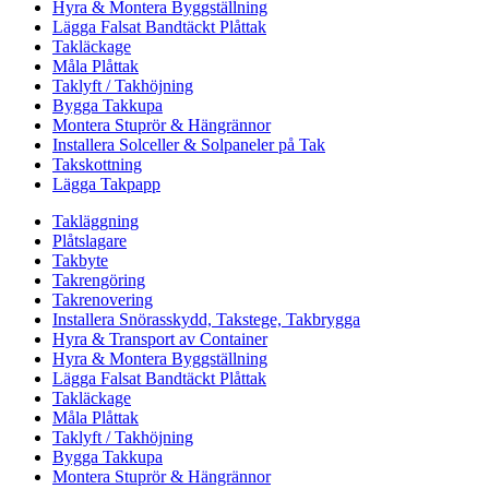
Hyra & Montera Byggställning
Lägga Falsat Bandtäckt Plåttak
Takläckage
Måla Plåttak
Taklyft / Takhöjning
Bygga Takkupa
Montera Stuprör & Hängrännor
Installera Solceller & Solpaneler på Tak
Takskottning
Lägga Takpapp
Takläggning
Plåtslagare
Takbyte
Takrengöring
Takrenovering
Installera Snörasskydd, Takstege, Takbrygga
Hyra & Transport av Container
Hyra & Montera Byggställning
Lägga Falsat Bandtäckt Plåttak
Takläckage
Måla Plåttak
Taklyft / Takhöjning
Bygga Takkupa
Montera Stuprör & Hängrännor