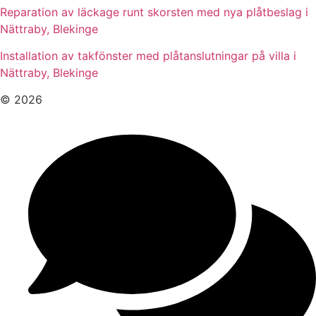
Reparation av läckage runt skorsten med nya plåtbeslag i
Nättraby, Blekinge
Installation av takfönster med plåtanslutningar på villa i
Nättraby, Blekinge
© 2026