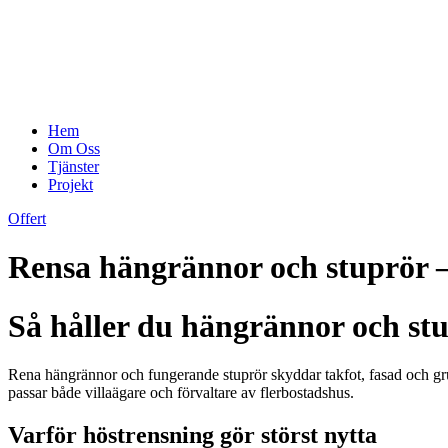
Hem
Om Oss
Tjänster
Projekt
Offert
Rensa hängrännor och stuprör – 
Så håller du hängrännor och stu
Rena hängrännor och fungerande stuprör skyddar takfot, fasad och grun
passar både villaägare och förvaltare av flerbostadshus.
Varför höstrensning gör störst nytta