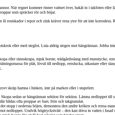
nnor. När regnet kommer rinner vattnet över, bakåt in i takfoten eller l
sproppar som spräcker rör och böjar.
an få rostskador i repor och zink kräver rena ytor för att inte korrodera
tskrok eller med stegfot. Luta aldrig stegen mot hängrännan. Jobba inte
skopa eller rännskrapa, mjuk borste, trädgårdsslang med munstycke, rensb
ätningsmassa för plåt, lövsil till nedlopp, renslucka, utkastare eller slan
k.
rovt skräp hamna i hinken, inte på marken eller i stupröret.
r. Skopa sedan ur hängrännan sektion för sektion. Lämna nedloppet till si
 där bildas ofta proppar av barr, frön och takgranulat.
r det stopp i nedersta böjen, demontera den undre kröken och rensa manu
mot nedloppet. Undvik högtryckstvätt – den kan driva in vatten i fasad 