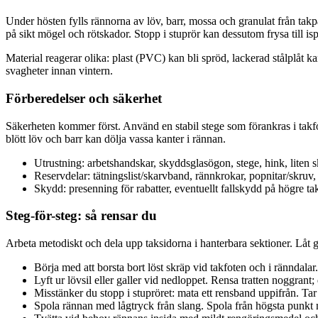
Under hösten fylls rännorna av löv, barr, mossa och granulat från takpa
på sikt mögel och rötskador. Stopp i stuprör kan dessutom frysa till i
Material reagerar olika: plast (PVC) kan bli spröd, lackerad stålplåt k
svagheter innan vintern.
Förberedelser och säkerhet
Säkerheten kommer först. Använd en stabil stege som förankras i takfo
blött löv och barr kan dölja vassa kanter i rännan.
Utrustning: arbetshandskar, skyddsglasögon, stege, hink, liten 
Reservdelar: tätningslist/skarvband, rännkrokar, popnitar/skruv, t
Skydd: presenning för rabatter, eventuellt fallskydd på högre ta
Steg-för-steg: så rensar du
Arbeta metodiskt och dela upp taksidorna i hanterbara sektioner. Låt g
Börja med att borsta bort löst skräp vid takfoten och i ränndala
Lyft ur lövsil eller galler vid nedloppet. Rensa tratten noggrant;
Misstänker du stopp i stupröret: mata ett rensband uppifrån. Ta
Spola rännan med lågtryck från slang. Spola från högsta punkt 