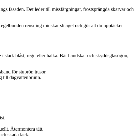
ängs fasaden. Det leder till missfärgningar, frostsprängda skarvar och
. Regelbunden rensning minskar slitaget och gör att du upptäcker
 i stark blåst, regn eller halka. Bär handskar och skyddsglasögon;
and för stuprör, trasor.
g till dagvattenbrunn.
st.
ellt. Återmontera tätt.
och skada lack.