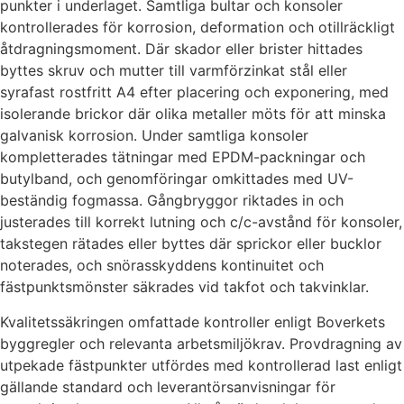
punkter i underlaget. Samtliga bultar och konsoler
kontrollerades för korrosion, deformation och otillräckligt
åtdragningsmoment. Där skador eller brister hittades
byttes skruv och mutter till varmförzinkat stål eller
syrafast rostfritt A4 efter placering och exponering, med
isolerande brickor där olika metaller möts för att minska
galvanisk korrosion. Under samtliga konsoler
kompletterades tätningar med EPDM-packningar och
butylband, och genomföringar omkittades med UV-
beständig fogmassa. Gångbryggor riktades in och
justerades till korrekt lutning och c/c-avstånd för konsoler,
takstegen rätades eller byttes där sprickor eller bucklor
noterades, och snörasskyddens kontinuitet och
fästpunktsmönster säkrades vid takfot och takvinklar.
Kvalitetssäkringen omfattade kontroller enligt Boverkets
byggregler och relevanta arbetsmiljökrav. Provdragning av
utpekade fästpunkter utfördes med kontrollerad last enligt
gällande standard och leverantörsanvisningar för