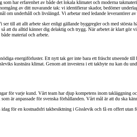
retag som har erfarenhet av både det lokala klimatet och moderna takmateri
genomgång av ditt nuvarande tak: vi identifierar skador, bedömer underlag
emål om underhåll och livslängd. Vi arbetar med ledande leverantörer av tak
 ser till att allt arbete sker enligt gällande byggregler och med största 
att du alltid känner dig delaktig och trygg. När arbetet är klart gör vi 
 både material och arbete.
nödiga energiförluster. Ett nytt tak ger inte bara ett fräscht utseende ti
sleviks kustnära klimat. Genom att investera i ett takbyte nu kan du und
ngar för varje kund. Vårt team har djup kompetens inom takläggning och a
 är anpassade för svenska förhållanden. Vårt mål är att du ska känna dig
 idag för en kostnadsfri takbesiktning i Gisslevik och få en offert utan fö