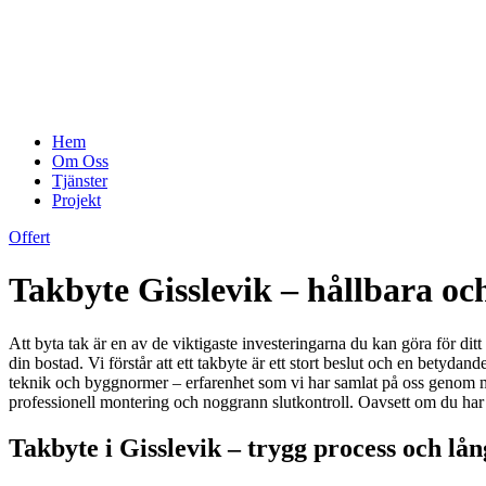
Hem
Om Oss
Tjänster
Projekt
Offert
Takbyte Gisslevik – hållbara oc
Att byta tak är en av de viktigaste investeringarna du kan göra för ditt
din bostad. Vi förstår att ett takbyte är ett stort beslut och en betydan
teknik och byggnormer – erfarenhet som vi har samlat på oss genom mån
professionell montering och noggrann slutkontroll. Oavsett om du har ett 
Takbyte i Gisslevik – trygg process och lån