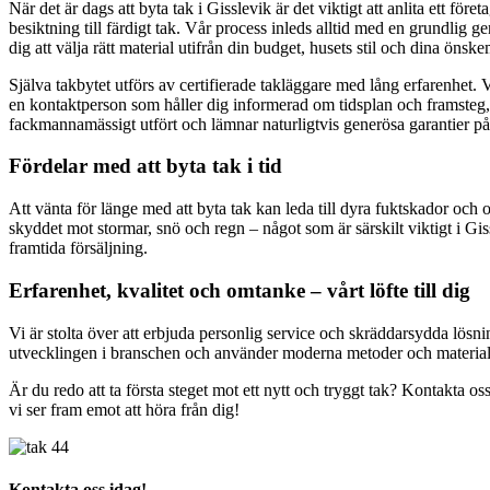
När det är dags att byta tak i Gisslevik är det viktigt att anlita ett fö
besiktning till färdigt tak. Vår process inleds alltid med en grundlig 
dig att välja rätt material utifrån din budget, husets stil och dina önsk
Själva takbytet utförs av certifierade takläggare med lång erfarenhet. Vi
en kontaktperson som håller dig informerad om tidsplan och framsteg, så 
fackmannamässigt utfört och lämnar naturligtvis generösa garantier på
Fördelar med att byta tak i tid
Att vänta för länge med att byta tak kan leda till dyra fuktskador och o
skyddet mot stormar, snö och regn – något som är särskilt viktigt i Gis
framtida försäljning.
Erfarenhet, kvalitet och omtanke – vårt löfte till dig
Vi är stolta över att erbjuda personlig service och skräddarsydda lösni
utvecklingen i branschen och använder moderna metoder och material som
Är du redo att ta första steget mot ett nytt och tryggt tak? Kontakta oss
vi ser fram emot att höra från dig!
Kontakta oss idag!