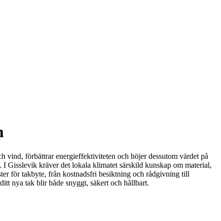
m
och vind, förbättrar energieffektiviteten och höjer dessutom värdet på
kt. I Gisslevik kräver det lokala klimatet särskild kunskap om material,
 för takbyte, från kostnadsfri besiktning och rådgivning till
ditt nya tak blir både snyggt, säkert och hållbart.