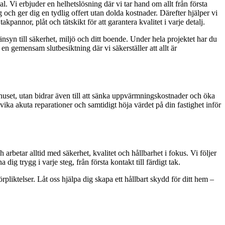
al. Vi erbjuder en helhetslösning där vi tar hand om allt från första
 och ger dig en tydlig offert utan dolda kostnader. Därefter hjälper vi
pannor, plåt och tätskikt för att garantera kvalitet i varje detalj.
hänsyn till säkerhet, miljö och ditt boende. Under hela projektet har du
en gemensam slutbesiktning där vi säkerställer att allt är
ll huset, utan bidrar även till att sänka uppvärmningskostnader och öka
vika akuta reparationer och samtidigt höja värdet på din fastighet inför
rbetar alltid med säkerhet, kvalitet och hållbarhet i fokus. Vi följer
 trygg i varje steg, från första kontakt till färdigt tak.
rpliktelser. Låt oss hjälpa dig skapa ett hållbart skydd för ditt hem –