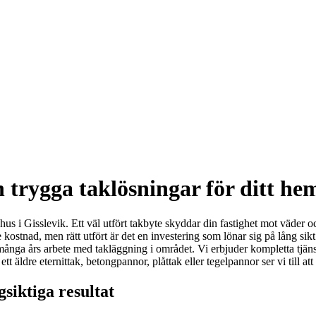
h trygga taklösningar för ditt he
 hus i Gisslevik. Ett väl utfört takbyte skyddar din fastighet mot väder 
de kostnad, men rätt utfört är det en investering som lönar sig på lång si
ga års arbete med takläggning i området. Vi erbjuder kompletta tjänster
äldre eternittak, betongpannor, plåttak eller tegelpannor ser vi till att 
gsiktiga resultat