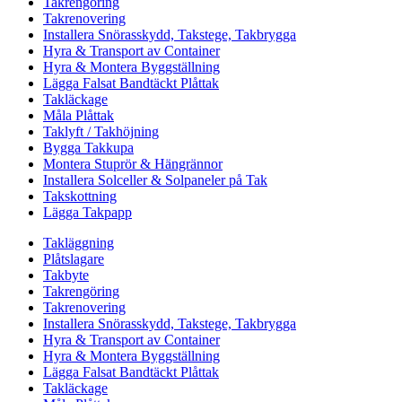
Takrengöring
Takrenovering
Installera Snörasskydd, Takstege, Takbrygga
Hyra & Transport av Container
Hyra & Montera Byggställning
Lägga Falsat Bandtäckt Plåttak
Takläckage
Måla Plåttak
Taklyft / Takhöjning
Bygga Takkupa
Montera Stuprör & Hängrännor
Installera Solceller & Solpaneler på Tak
Takskottning
Lägga Takpapp
Takläggning
Plåtslagare
Takbyte
Takrengöring
Takrenovering
Installera Snörasskydd, Takstege, Takbrygga
Hyra & Transport av Container
Hyra & Montera Byggställning
Lägga Falsat Bandtäckt Plåttak
Takläckage