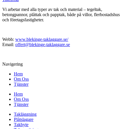
Vi arbetar med alla typer av tak och material – tegeltak,
betongpannor, plåttak och papptak, både på villor, flerbostadshus
och företagsfastigheter.
Webb:
www.blekinge-taklaggare.se/
Email:
offert@blekinge-taklaggare.se
Navigering
Hem
Om Oss
Tjänster
Hem
Om Oss
Tjänster
Takläggning
Plåtslagare
Takbyte