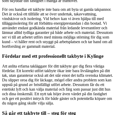
som skyddar din fastighet i många år framöver.
För oss handlar ett takbyte inte bara om att byta ut gamla takpannor.
Det är också ett tillfälle att se över undertak, takavvattning,
vindskivor och isolering. Vid behov kan vi även hjälpa till med
tilläggsisolering för att förbättra energiprestandan i din bostad. Vi
använder endast godkända material från ledande leverantörer och
lämnar alltid tydliga garantier på både arbete och material. Dessutom
ser vi till att arbetet utförs med minsta möjliga störning för dig som
kund – vi håller rent och snyggt på arbetsplatsen och tar hand om all
bortforsling av gammalt material.
Fördelar med ett professionellt takbyte i Kylinge
Att anlita erfarna takläggare för ditt takbyte ger dig flera viktiga
fördelar. Ett korrekt utfört takbyte ökar inte bara livslängden på ditt
tak, utan garanterar också att det står emot det tuffa svenska klimatet.
Du slipper oroa dig för läckage, mögel eller andra problem som kan
uppstå på grund av bristfälligt utfört arbete. Dessutom får du ett
estetiskt lyft och kan välja material och färg som passar just ditt hus
och dina önskemål. Ett nytt tak höjer även värdet på din fastighet
och ger ett positivt intryck för både gäster och potentiella köpare om
du någon gång skulle vilja sälja.
Så går ett takbyte till – steg för steg