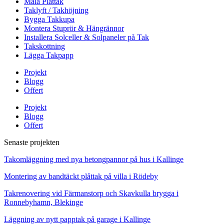
Måla Plåttak
Taklyft / Takhöjning
Bygga Takkupa
Montera Stuprör & Hängrännor
Installera Solceller & Solpaneler på Tak
Takskottning
Lägga Takpapp
Projekt
Blogg
Offert
Projekt
Blogg
Offert
Senaste projekten
Takomläggning med nya betongpannor på hus i Kallinge
Montering av bandtäckt plåttak på villa i Rödeby
Takrenovering vid Färmanstorp och Skavkulla brygga i
Ronnebyhamn, Blekinge
Läggning av nytt papptak på garage i Kallinge