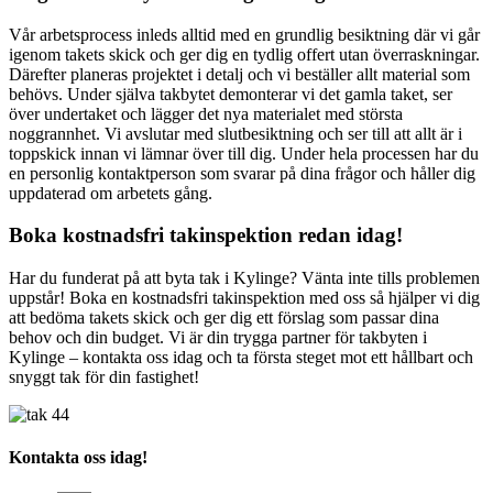
Vår arbetsprocess inleds alltid med en grundlig besiktning där vi går
igenom takets skick och ger dig en tydlig offert utan överraskningar.
Därefter planeras projektet i detalj och vi beställer allt material som
behövs. Under själva takbytet demonterar vi det gamla taket, ser
över undertaket och lägger det nya materialet med största
noggrannhet. Vi avslutar med slutbesiktning och ser till att allt är i
toppskick innan vi lämnar över till dig. Under hela processen har du
en personlig kontaktperson som svarar på dina frågor och håller dig
uppdaterad om arbetets gång.
Boka kostnadsfri takinspektion redan idag!
Har du funderat på att byta tak i Kylinge? Vänta inte tills problemen
uppstår! Boka en kostnadsfri takinspektion med oss så hjälper vi dig
att bedöma takets skick och ger dig ett förslag som passar dina
behov och din budget. Vi är din trygga partner för takbyten i
Kylinge – kontakta oss idag och ta första steget mot ett hållbart och
snyggt tak för din fastighet!
Kontakta oss idag!