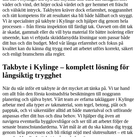
väder och vind, det höjer också värdet och ger hemmet ett fräscht
och välskött intryck. Takbyten kräver dock erfarenhet, noggrannhet
och rätt kompetens för att resultatet ska bli både hållbart och snyggt.
Vi är specialister på takbyte i Kylinge och hjälper dig genom hela
processen – från första inspektion till färdigt tak. Oavsett om ditt tak
är skadat, gammalt eller du vill byta material för bättre isolering eller
utseende, kan vi erbjuda skräddarsydda lösningar som passar både
ditt hus och din budget. Med vår långa erfarenhet och fokus på
kvalitet kan du känna dig trygg med att arbetet utförs korrekt, säkert
och enligt branschens alla regler.
Takbyte i Kylinge – komplett lösning för
långsiktig trygghet
När du står inför ett takbyte är det mycket att tänka på. Vi tar hand
om allt från den första kostnadsfria besiktningen till noggrann
planering och själva bytet. Vårt team av erfarna takläggare i Kylinge
arbetar med alla typer av takmaterial, som tegel, betong, plåt och
papptak, och vi säkerställer alltid att både materialval och utförande
anpassas efter ditt hus och dina behov. Vi hjälper dig även att
navigera eventuella bygglovsfrågor och ser till att arbetet följer de
senaste branschstandarderna. Vårt mål är att du ska känna dig trygg
genom hela processen och bli riktigt nöjd med slutresultatet – ett tak