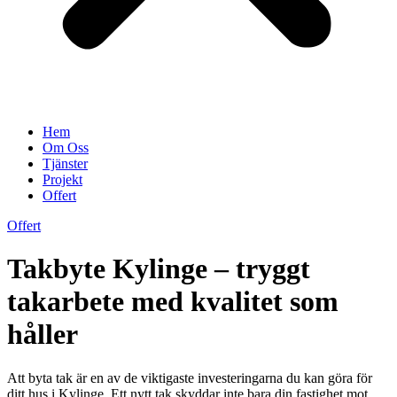
Hem
Om Oss
Tjänster
Projekt
Offert
Offert
Takbyte Kylinge – tryggt
takarbete med kvalitet som
håller
Att byta tak är en av de viktigaste investeringarna du kan göra för
ditt hus i Kylinge. Ett nytt tak skyddar inte bara din fastighet mot