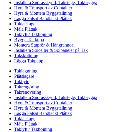
Installera Snörasskydd, Takstege, Takbrygga
Hyra & Transport av Container
Hyra & Montera Byggställning
Lägga Falsat Bandtäckt Plåttak
Takläckage
Måla Plåttak
Taklyft / Takhöjning
Bygga Takkupa
Montera Stuprör & Hängrännor
Installera Solceller & Solpaneler på Tak
Takskottning
Lägga Takpapp
Takläggning
Plåtslagare
Takbyte
Takrengöring
Takrenovering
Installera Snörasskydd, Takstege, Takbrygga
Hyra & Transport av Container
Hyra & Montera Byggställning
Lägga Falsat Bandtäckt Plåttak
Takläckage
Måla Plåttak
Taklyft / Takhöjning