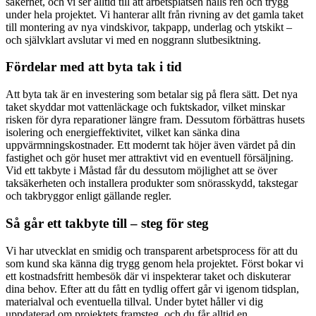
säkerhet, och vi ser alltid till att arbetsplatsen hålls ren och trygg
under hela projektet. Vi hanterar allt från rivning av det gamla taket
till montering av nya vindskivor, takpapp, underlag och ytskikt –
och självklart avslutar vi med en noggrann slutbesiktning.
Fördelar med att byta tak i tid
Att byta tak är en investering som betalar sig på flera sätt. Det nya
taket skyddar mot vattenläckage och fuktskador, vilket minskar
risken för dyra reparationer längre fram. Dessutom förbättras husets
isolering och energieffektivitet, vilket kan sänka dina
uppvärmningskostnader. Ett modernt tak höjer även värdet på din
fastighet och gör huset mer attraktivt vid en eventuell försäljning.
Vid ett takbyte i Måstad får du dessutom möjlighet att se över
taksäkerheten och installera produkter som snörasskydd, takstegar
och takbryggor enligt gällande regler.
Så går ett takbyte till – steg för steg
Vi har utvecklat en smidig och transparent arbetsprocess för att du
som kund ska känna dig trygg genom hela projektet. Först bokar vi
ett kostnadsfritt hembesök där vi inspekterar taket och diskuterar
dina behov. Efter att du fått en tydlig offert går vi igenom tidsplan,
materialval och eventuella tillval. Under bytet håller vi dig
uppdaterad om projektets framsteg, och du får alltid en