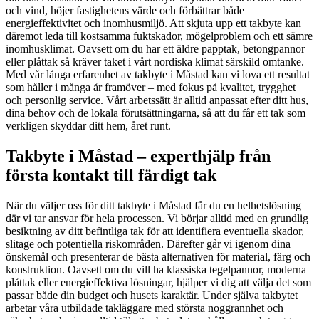
och vind, höjer fastighetens värde och förbättrar både
energieffektivitet och inomhusmiljö. Att skjuta upp ett takbyte kan
däremot leda till kostsamma fuktskador, mögelproblem och ett sämre
inomhusklimat. Oavsett om du har ett äldre papptak, betongpannor
eller plåttak så kräver taket i vårt nordiska klimat särskild omtanke.
Med vår långa erfarenhet av takbyte i Måstad kan vi lova ett resultat
som håller i många år framöver – med fokus på kvalitet, trygghet
och personlig service. Vårt arbetssätt är alltid anpassat efter ditt hus,
dina behov och de lokala förutsättningarna, så att du får ett tak som
verkligen skyddar ditt hem, året runt.
Takbyte i Måstad – experthjälp från
första kontakt till färdigt tak
När du väljer oss för ditt takbyte i Måstad får du en helhetslösning
där vi tar ansvar för hela processen. Vi börjar alltid med en grundlig
besiktning av ditt befintliga tak för att identifiera eventuella skador,
slitage och potentiella riskområden. Därefter går vi igenom dina
önskemål och presenterar de bästa alternativen för material, färg och
konstruktion. Oavsett om du vill ha klassiska tegelpannor, moderna
plåttak eller energieffektiva lösningar, hjälper vi dig att välja det som
passar både din budget och husets karaktär. Under själva takbytet
arbetar våra utbildade takläggare med största noggrannhet och