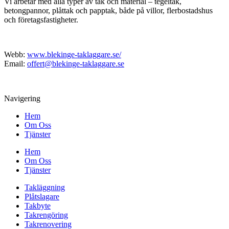
Vi arbetar med alla typer av tak och material – tegeltak,
betongpannor, plåttak och papptak, både på villor, flerbostadshus
och företagsfastigheter.
Webb:
www.blekinge-taklaggare.se/
Email:
offert@blekinge-taklaggare.se
Navigering
Hem
Om Oss
Tjänster
Hem
Om Oss
Tjänster
Takläggning
Plåtslagare
Takbyte
Takrengöring
Takrenovering