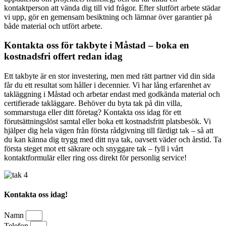
kontaktperson att vända dig till vid frågor. Efter slutfört arbete städar
vi upp, gör en gemensam besiktning och lämnar över garantier på
både material och utfört arbete.
Kontakta oss för takbyte i Måstad – boka en
kostnadsfri offert redan idag
Ett takbyte är en stor investering, men med rätt partner vid din sida
får du ett resultat som håller i decennier. Vi har lång erfarenhet av
takläggning i Måstad och arbetar endast med godkända material och
certifierade takläggare. Behöver du byta tak på din villa,
sommarstuga eller ditt företag? Kontakta oss idag för ett
förutsättningslöst samtal eller boka ett kostnadsfritt platsbesök. Vi
hjälper dig hela vägen från första rådgivning till färdigt tak – så att
du kan känna dig trygg med ditt nya tak, oavsett väder och årstid. Ta
första steget mot ett säkrare och snyggare tak – fyll i vårt
kontaktformulär eller ring oss direkt för personlig service!
Kontakta oss idag!
Namn
Telefon