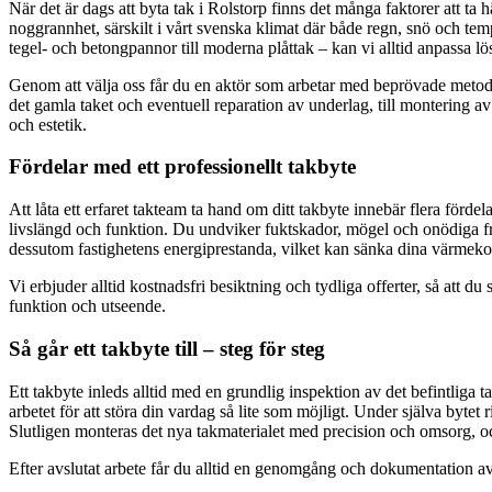
När det är dags att byta tak i Rolstorp finns det många faktorer att ta 
noggrannhet, särskilt i vårt svenska klimat där både regn, snö och tem
tegel- och betongpannor till moderna plåttak – kan vi alltid anpassa l
Genom att välja oss får du en aktör som arbetar med beprövade metoder
det gamla taket och eventuell reparation av underlag, till montering av
och estetik.
Fördelar med ett professionellt takbyte
Att låta ett erfaret takteam ta hand om ditt takbyte innebär flera fördel
livslängd och funktion. Du undviker fuktskador, mögel och onödiga fram
dessutom fastighetens energiprestanda, vilket kan sänka dina värmeko
Vi erbjuder alltid kostnadsfri besiktning och tydliga offerter, så att 
funktion och utseende.
Så går ett takbyte till – steg för steg
Ett takbyte inleds alltid med en grundlig inspektion av det befintliga tak
arbetet för att störa din vardag så lite som möjligt. Under själva bytet r
Slutligen monteras det nya takmaterialet med precision och omsorg, och
Efter avslutat arbete får du alltid en genomgång och dokumentation av 