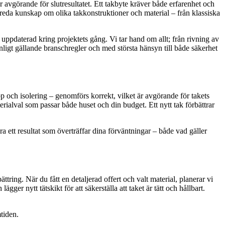
är avgörande för slutresultatet. Ett takbyte kräver både erfarenhet och
 breda kunskap om olika takkonstruktioner och material – från klassiska
ppdaterad kring projektets gång. Vi tar hand om allt; från rivning av
enligt gällande branschregler och med största hänsyn till både säkerhet
papp och isolering – genomförs korrekt, vilket är avgörande för takets
rialval som passar både huset och din budget. Ett nytt tak förbättrar
ra ett resultat som överträffar dina förväntningar – både vad gäller
ättring. När du fått en detaljerad offert och valt material, planerar vi
gger nytt tätskikt för att säkerställa att taket är tätt och hållbart.
tiden.