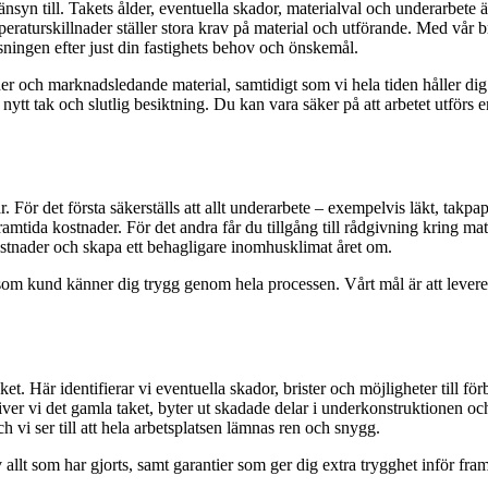
hänsyn till. Takets ålder, eventuella skador, materialval och underarbete 
peraturskillnader ställer stora krav på material och utförande. Med vår
ösningen efter just din fastighets behov och önskemål.
 och marknadsledande material, samtidigt som vi hela tiden håller dig u
 nytt tak och slutlig besiktning. Du kan vara säker på att arbetet utförs 
ar. För det första säkerställs att allt underarbete – exempelvis läkt, tak
tida kostnader. För det andra får du tillgång till rådgivning kring mate
stnader och skapa ett behagligare inomhusklimat året om.
du som kund känner dig trygg genom hela processen. Vårt mål är att levere
et. Här identifierar vi eventuella skador, brister och möjligheter till förb
iver vi det gamla taket, byter ut skadade delar i underkonstruktionen och lä
 vi ser till att hela arbetsplatsen lämnas ren och snygg.
allt som har gjorts, samt garantier som ger dig extra trygghet inför fram