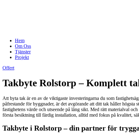
Hem
Om Oss
Tjänster
Projekt
Offert
Takbyte Rolstorp – Komplett ta
Att byta tak är en av de viktigaste investeringarna du som fastighetsäg
påfrestande för byggnader, är det avgörande att ditt tak håller högsta s
fastighetens värde och utseende på lång sikt. Med rätt materialval och 
första besiktning till färdig installation, alltid med fokus på kvalitet, s
Takbyte i Rolstorp – din partner för trygg