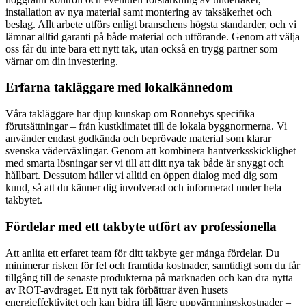
installation av nya material samt montering av taksäkerhet och
beslag. Allt arbete utförs enligt branschens högsta standarder, och vi
lämnar alltid garanti på både material och utförande. Genom att välja
oss får du inte bara ett nytt tak, utan också en trygg partner som
värnar om din investering.
Erfarna takläggare med lokalkännedom
Våra takläggare har djup kunskap om Ronnebys specifika
förutsättningar – från kustklimatet till de lokala byggnormerna. Vi
använder endast godkända och beprövade material som klarar
svenska väderväxlingar. Genom att kombinera hantverksskicklighet
med smarta lösningar ser vi till att ditt nya tak både är snyggt och
hållbart. Dessutom håller vi alltid en öppen dialog med dig som
kund, så att du känner dig involverad och informerad under hela
takbytet.
Fördelar med ett takbyte utfört av professionella
Att anlita ett erfaret team för ditt takbyte ger många fördelar. Du
minimerar risken för fel och framtida kostnader, samtidigt som du får
tillgång till de senaste produkterna på marknaden och kan dra nytta
av ROT-avdraget. Ett nytt tak förbättrar även husets
energieffektivitet och kan bidra till lägre uppvärmningskostnader –