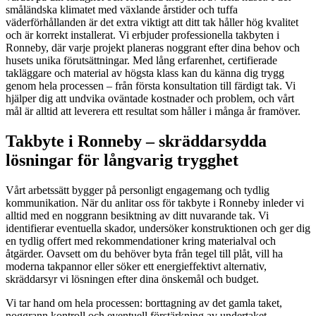
småländska klimatet med växlande årstider och tuffa
väderförhållanden är det extra viktigt att ditt tak håller hög kvalitet
och är korrekt installerat. Vi erbjuder professionella takbyten i
Ronneby, där varje projekt planeras noggrant efter dina behov och
husets unika förutsättningar. Med lång erfarenhet, certifierade
takläggare och material av högsta klass kan du känna dig trygg
genom hela processen – från första konsultation till färdigt tak. Vi
hjälper dig att undvika oväntade kostnader och problem, och vårt
mål är alltid att leverera ett resultat som håller i många år framöver.
Takbyte i Ronneby – skräddarsydda
lösningar för långvarig trygghet
Vårt arbetssätt bygger på personligt engagemang och tydlig
kommunikation. När du anlitar oss för takbyte i Ronneby inleder vi
alltid med en noggrann besiktning av ditt nuvarande tak. Vi
identifierar eventuella skador, undersöker konstruktionen och ger dig
en tydlig offert med rekommendationer kring materialval och
åtgärder. Oavsett om du behöver byta från tegel till plåt, vill ha
moderna takpannor eller söker ett energieffektivt alternativ,
skräddarsyr vi lösningen efter dina önskemål och budget.
Vi tar hand om hela processen: borttagning av det gamla taket,
noggrann kontroll och eventuell förstärkning av undertaket,