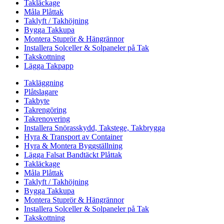
Takläckage
Måla Plåttak
Taklyft / Takhöjning
Bygga Takkupa
Montera Stuprör & Hängrännor
Installera Solceller & Solpaneler på Tak
Takskottning
Lägga Takpapp
Takläggning
Plåtslagare
Takbyte
Takrengöring
Takrenovering
Installera Snörasskydd, Takstege, Takbrygga
Hyra & Transport av Container
Hyra & Montera Byggställning
Lägga Falsat Bandtäckt Plåttak
Takläckage
Måla Plåttak
Taklyft / Takhöjning
Bygga Takkupa
Montera Stuprör & Hängrännor
Installera Solceller & Solpaneler på Tak
Takskottning