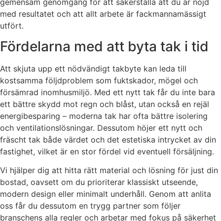
gemensam genomgång för att säkerställa att du är nöjd
med resultatet och att allt arbete är fackmannamässigt
utfört.
Fördelarna med att byta tak i tid
Att skjuta upp ett nödvändigt takbyte kan leda till
kostsamma följdproblem som fuktskador, mögel och
försämrad inomhusmiljö. Med ett nytt tak får du inte bara
ett bättre skydd mot regn och blåst, utan också en rejäl
energibesparing – moderna tak har ofta bättre isolering
och ventilationslösningar. Dessutom höjer ett nytt och
fräscht tak både värdet och det estetiska intrycket av din
fastighet, vilket är en stor fördel vid eventuell försäljning.
Vi hjälper dig att hitta rätt material och lösning för just din
bostad, oavsett om du prioriterar klassiskt utseende,
modern design eller minimalt underhåll. Genom att anlita
oss får du dessutom en trygg partner som följer
branschens alla regler och arbetar med fokus på säkerhet