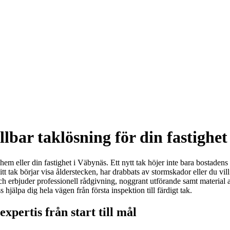
lbar taklösning för din fastighet
t hem eller din fastighet i Väbynäs. Ett nytt tak höjer inte bara bostade
tak börjar visa ålderstecken, har drabbats av stormskador eller du vill u
ch erbjuder professionell rådgivning, noggrant utförande samt material av
ss hjälpa dig hela vägen från första inspektion till färdigt tak.
xpertis från start till mål