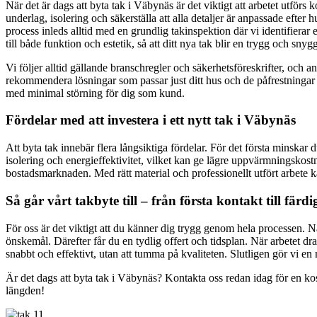
När det är dags att byta tak i Väbynäs är det viktigt att arbetet utförs
underlag, isolering och säkerställa att alla detaljer är anpassade eft
process inleds alltid med en grundlig takinspektion där vi identifierar 
till både funktion och estetik, så att ditt nya tak blir en trygg och snyg
Vi följer alltid gällande branschregler och säkerhetsföreskrifter, oc
rekommendera lösningar som passar just ditt hus och de påfrestningar so
med minimal störning för dig som kund.
Fördelar med att investera i ett nytt tak i Väbynäs
Att byta tak innebär flera långsiktiga fördelar. För det första minskar
isolering och energieffektivitet, vilket kan ge lägre uppvärmningskostn
bostadsmarknaden. Med rätt material och professionellt utfört arbete k
Så går vårt takbyte till – från första kontakt till färdi
För oss är det viktigt att du känner dig trygg genom hela processen. När
önskemål. Därefter får du en tydlig offert och tidsplan. När arbetet dra
snabbt och effektivt, utan att tumma på kvaliteten. Slutligen gör vi e
Är det dags att byta tak i Väbynäs? Kontakta oss redan idag för en kost
längden!