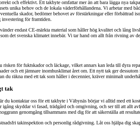
 korrekt och effektivt. Ett takbyte omfattar mer än att bara lägga nya tak
er husets unika behov och de lokala väderförhållandena. Vi arbetar med b
eventuella skador, bedömer behovet av förstärkningar eller förbättrad iso
g investering för framtiden.
h använder endast CE-märkta material som håller hög kvalitet och lång l
m det svenska klimatet innebär. Vi tar hand om allt från rivning av det g
 du risken för fuktskador och läckage, vilket annars kan leda till dyra r
ader och ett jämnare inomhusklimat året om. Ett nytt tak ger dessutom fa
an du räkna med ett tak som håller i decennier, kräver minimalt underhå
gt tak
 du kontaktar oss för ett takbyte i Väbynäs börjar vi alltid med ett kost
r igång skyddar vi fasad, trädgård och omgivning, och ser till att allt avf
n noggrann genomgång tillsammans med dig för att säkerställa att resultat
nadsfri takinspektion och personlig rådgivning. Låt oss hjälpa dig skapa