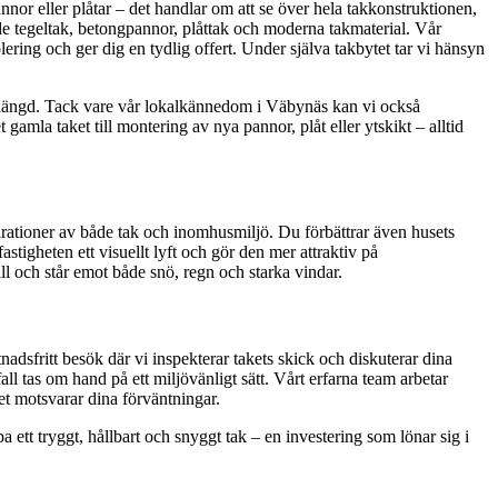
pannor eller plåtar – det handlar om att se över hela takkonstruktionen,
åde tegeltak, betongpannor, plåttak och moderna takmaterial. Vår
lering och ger dig en tydlig offert. Under själva takbytet tar vi hänsyn
ivslängd. Tack vare vår lokalkännedom i Väbynäs kan vi också
amla taket till montering av nya pannor, plåt eller ytskikt – alltid
eparationer av både tak och inomhusmiljö. Du förbättrar även husets
stigheten ett visuellt lyft och gör den mer attraktiv på
ll och står emot både snö, regn och starka vindar.
nadsfritt besök där vi inspekterar takets skick och diskuterar dina
all tas om hand på ett miljövänligt sätt. Vårt erfarna team arbetar
et motsvarar dina förväntningar.
 ett tryggt, hållbart och snyggt tak – en investering som lönar sig i