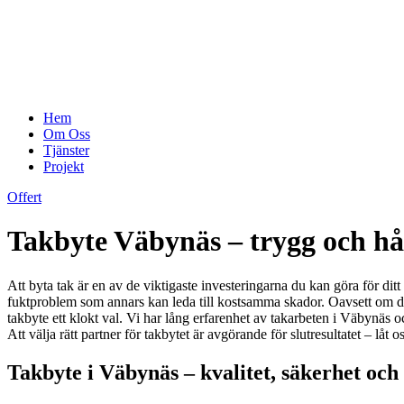
Hem
Om Oss
Tjänster
Projekt
Offert
Takbyte Väbynäs – trygg och hål
Att byta tak är en av de viktigaste investeringarna du kan göra för dit
fuktproblem som annars kan leda till kostsamma skador. Oavsett om ditt 
takbyte ett klokt val. Vi har lång erfarenhet av takarbeten i Väbynäs o
Att välja rätt partner för takbytet är avgörande för slutresultatet – låt o
Takbyte i Väbynäs – kvalitet, säkerhet och e