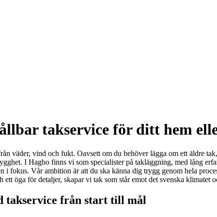
lbar takservice för ditt hem elle
rån väder, vind och fukt. Oavsett om du behöver lägga om ett äldre tak, gör
trygghet. I Hagbo finns vi som specialister på takläggning, med lång erf
n i fokus. Vår ambition är att du ska känna dig trygg genom hela processe
t öga för detaljer, skapar vi tak som står emot det svenska klimatet oc
 takservice från start till mål