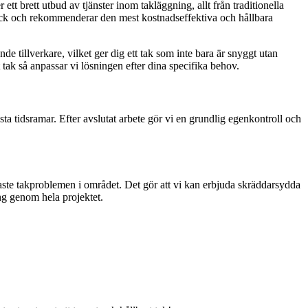
tt brett utbud av tjänster inom takläggning, allt från traditionella
skick och rekommenderar den mest kostnadseffektiva och hållbara
e tillverkare, vilket ger dig ett tak som inte bara är snyggt utan
 tak så anpassar vi lösningen efter dina specifika behov.
asta tidsramar. Efter avslutat arbete gör vi en grundlig egenkontroll och
aste takproblemen i området. Det gör att vi kan erbjuda skräddarsydda
ng genom hela projektet.