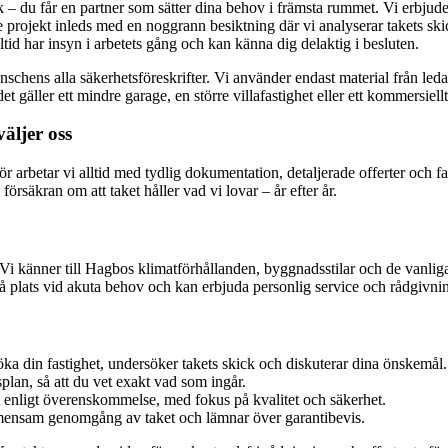
– du får en partner som sätter dina behov i främsta rummet. Vi erbjuder e
je projekt inleds med en noggrann besiktning där vi analyserar takets 
ltid har insyn i arbetets gång och kan känna dig delaktig i besluten.
schens alla säkerhetsföreskrifter. Vi använder endast material från ledand
gäller ett mindre garage, en större villafastighet eller ett kommersiellt
äljer oss
för arbetar vi alltid med tydlig dokumentation, detaljerade offerter och f
örsäkran om att taket håller vad vi lovar – år efter år.
 Vi känner till Hagbos klimatförhållanden, byggnadsstilar och de vanlig
å plats vid akuta behov och kan erbjuda personlig service och rådgivni
ka din fastighet, undersöker takets skick och diskuterar dina önskemål.
splan, så att du vet exakt vad som ingår.
t enligt överenskommelse, med fokus på kvalitet och säkerhet.
gemensam genomgång av taket och lämnar över garantibevis.