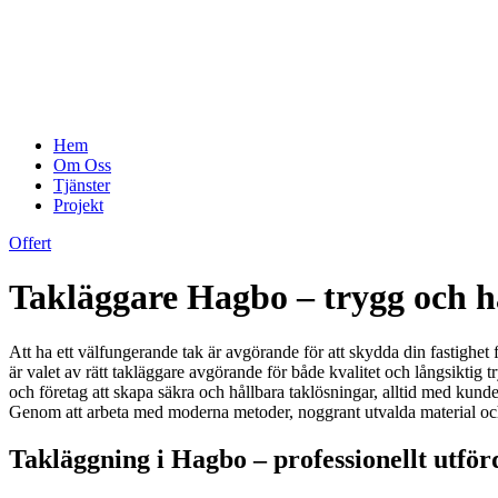
Hem
Om Oss
Tjänster
Projekt
Offert
Takläggare Hagbo – trygg och hål
Att ha ett välfungerande tak är avgörande för att skydda din fastighet f
är valet av rätt takläggare avgörande för både kvalitet och långsiktig 
och företag att skapa säkra och hållbara taklösningar, alltid med kunde
Genom att arbeta med moderna metoder, noggrant utvalda material och et
Takläggning i Hagbo – professionellt utförd