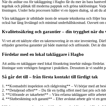
När du anlitar oss för takläggning i Hagbo får du mer än bara hantverk 
tegeltak och plåttak till moderna papptak och gröna taklösningar. Var
lösningen. Under hela processen håller vi en öppen dialog, så att du al
Våra takläggare är utbildade inom de senaste teknikerna och följer bran
också har lång livslängd och minimal underhållskostnad. Oavsett om det 
Kvalitetssäkring och garantier – din trygghet när du v
Vi vet att ett takbyte eller en takrenovering är en stor investering. Där
erbjuder generösa garantier på både material och utförande. Det är din f
Fördelar med en lokal takläggare i Hagbo
Att anlita en takläggare med lokal förankring innebär många fördelar.
lösningar som verkligen fungerar i praktiken. Dessutom är vi snabbt p
Så går det till – från första kontakt till färdigt tak
1. **Kostnadsfri inspektion och rådgivning** – Vi börjar med att besö
2. **Detaljerad offert** – Du får en tydlig offert med fast pris och tid
3. **Utförande av takarbetet** – Våra erfarna takläggare utför arbete
4. **Slutbesiktning och garanti** – Efter avslutat arbete gör vi en 