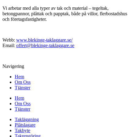
Vi arbetar med alla typer av tak och material – tegeltak,
betongpannor, plåttak och papptak, både på villor, flerbostadshus
och företagsfastigheter.
Webb:
www.blekinge-taklaggare.se/
Email:
offert@blekinge-taklaggare.se
Navigering
Hem
Om Oss
Tjänster
Hem
Om Oss
Tjänster
Takläggning
Plåtslagare
Takbyte
Takrengöring