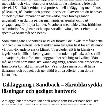
mot väder och vind, utan bidrar också till fastighetens värde och
trivsel. I Sandbäck erbjuder vi professionell takläggning med fokus
på kvalitet, hållbarhet och personlig service. Oavsett om du behöver
ett helt nytt tak, reparation av takskador, eller förebyggande
underhåll, kan du lita på vår mångåriga erfarenhet och vårt
engagemang för nöjda kunder. Vi arbetar med både villor, fritidshus
och mindre fastigheter, och anpassar alltid våra tjänster efter dina
specifika önskemål och behov.
Som takläggare i Sandbäck är vi väl insatta i de lokala förhållandena
och vet vilka material och tekniker som fungerar bäst för att stå emot
vårt omväxlande svenska klimat. Vi erbjuder allt från klassiska
tegeltak och hållbara betongpannor till moderna plåttak, och ser till
att varje projekt utförs med noggrannhet och högsta kvalitet. Vårt
mål är att du som kund ska känna dig trygg genom hela processen –
från första kontakt till färdigt tak. Vi är också måna om att hålla
tidsramar och budget, och ger alltid tydliga offerter utan dolda
kostnader.
Takläggning i Sandbäck – Skräddarsydda
lösningar och gediget hantverk
Att lägga eller renovera tak är ett arbete som kräver både tekniskt