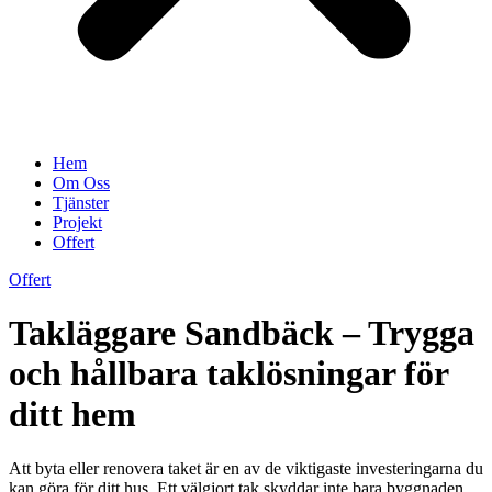
Hem
Om Oss
Tjänster
Projekt
Offert
Offert
Takläggare Sandbäck – Trygga
och hållbara taklösningar för
ditt hem
Att byta eller renovera taket är en av de viktigaste investeringarna du
kan göra för ditt hus. Ett välgjort tak skyddar inte bara byggnaden