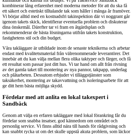
kunnande och känsla för detaljer. Vi på Takservice Sandbäck
kombinerar lång erfarenhet med moderna metoder för att du ska få
ett säkert och estetiskt tilltalande tak som håller i många år framöver.
Vi börjar alltid med en kostnadsfri takinspektion där vi noggrant går
igenom takets skick, identifierar eventuella problem och diskuterar
dina önskemål. Därefter tar vi fram en åtgärdsplan och
rekommenderar de bästa lösningarna utifrån takets konstruktion,
fastighetens stil och din budget.
Våra takläggare är utbildade inom de senaste teknikerna och arbetar
endast med kvalitetsmaterial från välrenommerade leverantörer. Det
innebär att du kan välja mellan flera olika taktyper och färger, och få
ett resultat som passar just ditt hus. Vi tar hand om allt från rivning
av det gamla taket till montering av nya pannor, takpapp, underlag
och plåtarbeten. Dessutom erbjuder vi tilläggstjänster som
taksäkerhet, montering av takavvattning och isoleringsarbete för att
ge ditt hem bästa möjliga skydd.
Fördelar med att anlita en lokal takexpert i
Sandbäck
Genom att välja en erfaren takläggare med lokal förankring får du
fördelar som snabba insatser, god kännedom om området och
personlig service. Vi finns alltid nära till hands för rådgivning och
kan snabbt rycka ut om det skulle uppstå akuta problem, som läckor