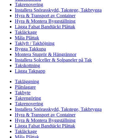
Takrenovering
Installera Snörasskydd, Takstege, Takbrygga
Hyra & Transport av Container
Hyra & Montera Byggställning
Lägga Falsat Bandtäckt Plåttak
Takläckage
Måla Plåttak
Taklyft / Takhöjning
Bygga Takkupa
Montera Stuprör & Hängrännor
Installera Solceller & Solpaneler på Tak
Takskottning
Lägga Takpapp
Takläggning
Plåtslagare
Takbyte
Takrengöring
Takrenovering
Installera Snörasskydd, Takstege, Takbrygga
Hyra & Transport av Container
Hyra & Montera Byggställning
Lägga Falsat Bandtäckt Plåttak
Takläckage
Måla Plåttak