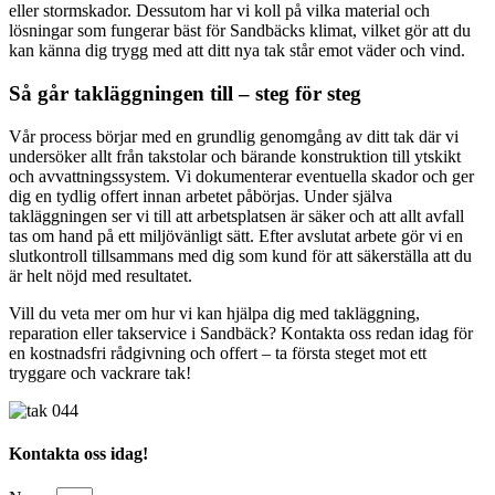
eller stormskador. Dessutom har vi koll på vilka material och
lösningar som fungerar bäst för Sandbäcks klimat, vilket gör att du
kan känna dig trygg med att ditt nya tak står emot väder och vind.
Så går takläggningen till – steg för steg
Vår process börjar med en grundlig genomgång av ditt tak där vi
undersöker allt från takstolar och bärande konstruktion till ytskikt
och avvattningssystem. Vi dokumenterar eventuella skador och ger
dig en tydlig offert innan arbetet påbörjas. Under själva
takläggningen ser vi till att arbetsplatsen är säker och att allt avfall
tas om hand på ett miljövänligt sätt. Efter avslutat arbete gör vi en
slutkontroll tillsammans med dig som kund för att säkerställa att du
är helt nöjd med resultatet.
Vill du veta mer om hur vi kan hjälpa dig med takläggning,
reparation eller takservice i Sandbäck? Kontakta oss redan idag för
en kostnadsfri rådgivning och offert – ta första steget mot ett
tryggare och vackrare tak!
Kontakta oss idag!