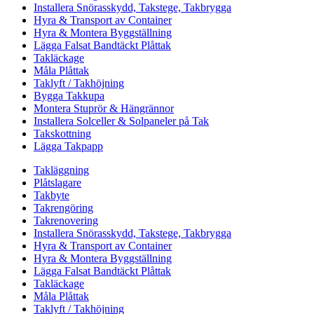
Installera Snörasskydd, Takstege, Takbrygga
Hyra & Transport av Container
Hyra & Montera Byggställning
Lägga Falsat Bandtäckt Plåttak
Takläckage
Måla Plåttak
Taklyft / Takhöjning
Bygga Takkupa
Montera Stuprör & Hängrännor
Installera Solceller & Solpaneler på Tak
Takskottning
Lägga Takpapp
Takläggning
Plåtslagare
Takbyte
Takrengöring
Takrenovering
Installera Snörasskydd, Takstege, Takbrygga
Hyra & Transport av Container
Hyra & Montera Byggställning
Lägga Falsat Bandtäckt Plåttak
Takläckage
Måla Plåttak
Taklyft / Takhöjning