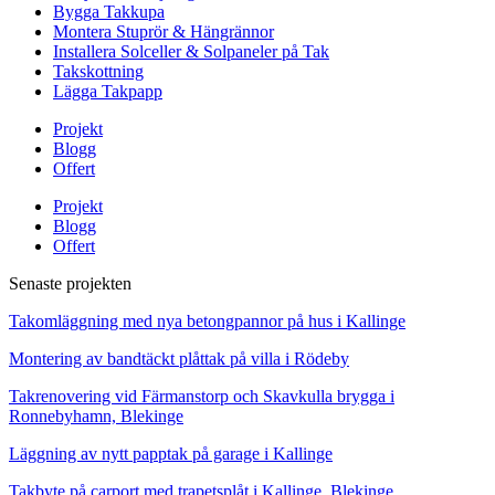
Bygga Takkupa
Montera Stuprör & Hängrännor
Installera Solceller & Solpaneler på Tak
Takskottning
Lägga Takpapp
Projekt
Blogg
Offert
Projekt
Blogg
Offert
Senaste projekten
Takomläggning med nya betongpannor på hus i Kallinge
Montering av bandtäckt plåttak på villa i Rödeby
Takrenovering vid Färmanstorp och Skavkulla brygga i
Ronnebyhamn, Blekinge
Läggning av nytt papptak på garage i Kallinge
Takbyte på carport med trapetsplåt i Kallinge, Blekinge