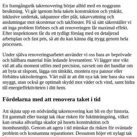
En framgångsrik takrenovering börjar alltid med en noggrann
besiktning. Vi går igenom hela takets konstruktion och ytskikt,
inklusive undertak, takpannor eller plåt, takavvattning och
anslutningar mot skorstenar och takfönster. På så sätt säkerställer vi
att inga problem förbises och att renoveringen får maximal effekt.
Efter inspektionen får du ett tydligt förslag med en detaljerad
arbetsplan och fast pris, så att du kan känna dig trygg genom hela
processen.
Under själva renoveringsarbetet använder vi oss bara av beprövade
och hållbara material från ledande leverantörer. Vi lägger stor vikt
vid att alla moment utförs med precision, oavsett om det handlar om
att byta ut råspont, lägga om tätskikt, montera nya pannor eller
förbättra takisoleringen. Vårt mål är att ditt nya tak inte bara ska vara
snyggt, utan också ge optimalt skydd mot väder och vind, samt bidra
till energieffektiviteten i ditt hem.
Fördelarna med att renovera taket i tid
Att skjuta upp en nödvändig takrenovering kan bli en dyr historia.
Ett gammalt eller trasigt tak ökar risken för fuktinträngning, vilket
kan orsaka allvarliga skador på husets konstruktion och
inomhusmiljö. Genom att agera i tid minskar du risken för oväntade
problem och kostsamma reparationer. Dessutom höjer ett nylagt tak