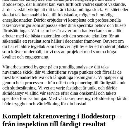
Boddestorp, där klimatet kan vara tufft och vädret snabbt växlande,
är det särskilt viktigt att ditt tak är i bästa möjliga skick. Ett slitet eller
skadat tak kan snabbt leda till fuktskador, mögel och onödiga
energikostnader. Därför erbjuder vi kompletta och professionella
takrenoveringar som anpassas efter dina specifika behov och husets
förutsättningar. Vårt team består av erfarna hantverkare som alltid
arbetar med de bästa materialen och den senaste tekniken för att
säkerställa ett resultat som håller i decennier framöver. Oavsett om
du har ett äldre tegeltak som behöver nytt liv eller ett modernt plåttak
som kräver underhåll, tar vi oss an projektet med samma höga
kvalitet och engagemang.
Vår arbetsmetod bygger på en grundlig analys av ditt taks
nuvarande skick, där vi identifierar svaga punkter och föreslår de
mest kostnadseffektiva och långsiktiga lösningarna. Vi hjälper dig
genom hela processen – från offert och planering till färdigställande
och slutbesiktning. Vi vet att varje fastighet är unik, och därför
skräddarsyr vi alltid vår service efter dina önskemål och takets
specifika förutsättningar. Med vår takrenovering i Boddestorp får du
både trygghet och värdeökning för din bostad.
Komplett takrenovering i Boddestorp –
från inspektion till färdigt resultat