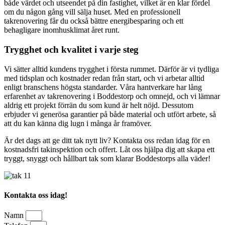
både värdet och utseendet på din fastighet, vilket är en klar fördel
om du någon gång vill sälja huset. Med en professionell
takrenovering får du också bättre energibesparing och ett
behagligare inomhusklimat året runt.
Trygghet och kvalitet i varje steg
Vi sätter alltid kundens trygghet i första rummet. Därför är vi tydliga
med tidsplan och kostnader redan från start, och vi arbetar alltid
enligt branschens högsta standarder. Våra hantverkare har lång
erfarenhet av takrenovering i Boddestorp och omnejd, och vi lämnar
aldrig ett projekt förrän du som kund är helt nöjd. Dessutom
erbjuder vi generösa garantier på både material och utfört arbete, så
att du kan känna dig lugn i många år framöver.
Är det dags att ge ditt tak nytt liv? Kontakta oss redan idag för en
kostnadsfri takinspektion och offert. Låt oss hjälpa dig att skapa ett
tryggt, snyggt och hållbart tak som klarar Boddestorps alla väder!
Kontakta oss idag!
Namn