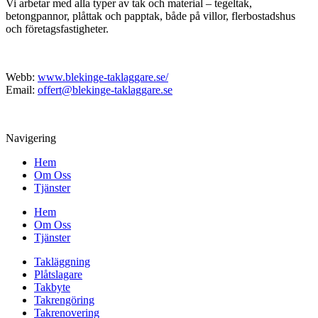
Vi arbetar med alla typer av tak och material – tegeltak,
betongpannor, plåttak och papptak, både på villor, flerbostadshus
och företagsfastigheter.
Webb:
www.blekinge-taklaggare.se/
Email:
offert@blekinge-taklaggare.se
Navigering
Hem
Om Oss
Tjänster
Hem
Om Oss
Tjänster
Takläggning
Plåtslagare
Takbyte
Takrengöring
Takrenovering