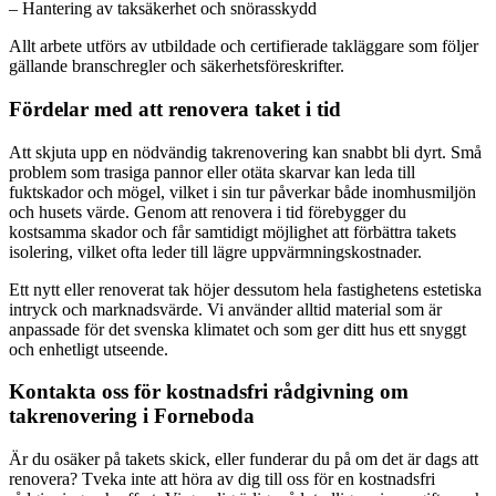
– Hantering av taksäkerhet och snörasskydd
Allt arbete utförs av utbildade och certifierade takläggare som följer
gällande branschregler och säkerhetsföreskrifter.
Fördelar med att renovera taket i tid
Att skjuta upp en nödvändig takrenovering kan snabbt bli dyrt. Små
problem som trasiga pannor eller otäta skarvar kan leda till
fuktskador och mögel, vilket i sin tur påverkar både inomhusmiljön
och husets värde. Genom att renovera i tid förebygger du
kostsamma skador och får samtidigt möjlighet att förbättra takets
isolering, vilket ofta leder till lägre uppvärmningskostnader.
Ett nytt eller renoverat tak höjer dessutom hela fastighetens estetiska
intryck och marknadsvärde. Vi använder alltid material som är
anpassade för det svenska klimatet och som ger ditt hus ett snyggt
och enhetligt utseende.
Kontakta oss för kostnadsfri rådgivning om
takrenovering i Forneboda
Är du osäker på takets skick, eller funderar du på om det är dags att
renovera? Tveka inte att höra av dig till oss för en kostnadsfri