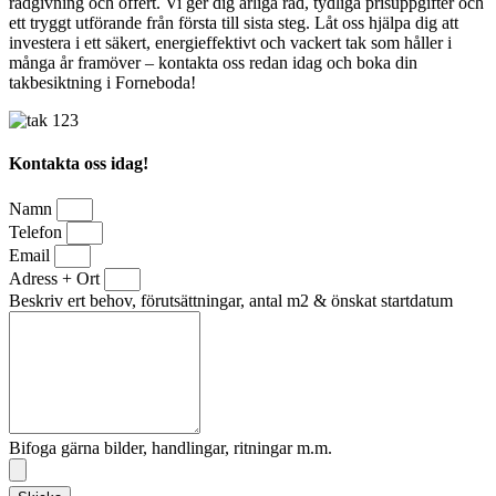
rådgivning och offert. Vi ger dig ärliga råd, tydliga prisuppgifter och
ett tryggt utförande från första till sista steg. Låt oss hjälpa dig att
investera i ett säkert, energieffektivt och vackert tak som håller i
många år framöver – kontakta oss redan idag och boka din
takbesiktning i Forneboda!
Kontakta oss idag!
Namn
Telefon
Email
Adress + Ort
Beskriv ert behov, förutsättningar, antal m2 & önskat startdatum
Bifoga gärna bilder, handlingar, ritningar m.m.