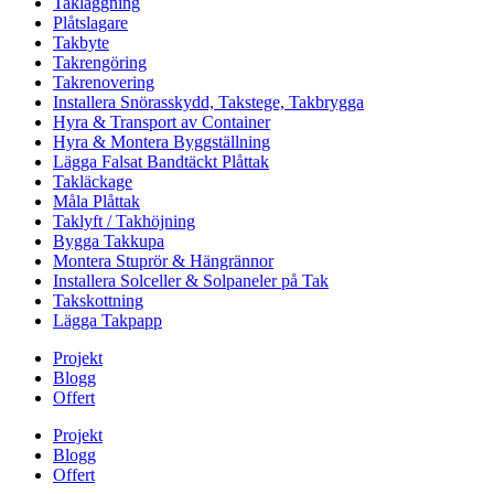
Takläggning
Plåtslagare
Takbyte
Takrengöring
Takrenovering
Installera Snörasskydd, Takstege, Takbrygga
Hyra & Transport av Container
Hyra & Montera Byggställning
Lägga Falsat Bandtäckt Plåttak
Takläckage
Måla Plåttak
Taklyft / Takhöjning
Bygga Takkupa
Montera Stuprör & Hängrännor
Installera Solceller & Solpaneler på Tak
Takskottning
Lägga Takpapp
Projekt
Blogg
Offert
Projekt
Blogg
Offert