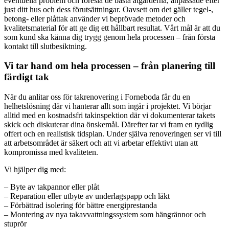
eventuella problem och föreslå de bästa åtgärderna, anpassade efter
just ditt hus och dess förutsättningar. Oavsett om det gäller tegel-,
betong- eller plåttak använder vi beprövade metoder och
kvalitetsmaterial för att ge dig ett hållbart resultat. Vårt mål är att du
som kund ska känna dig trygg genom hela processen – från första
kontakt till slutbesiktning.
Vi tar hand om hela processen – från planering till
färdigt tak
När du anlitar oss för takrenovering i Forneboda får du en
helhetslösning där vi hanterar allt som ingår i projektet. Vi börjar
alltid med en kostnadsfri takinspektion där vi dokumenterar takets
skick och diskuterar dina önskemål. Därefter tar vi fram en tydlig
offert och en realistisk tidsplan. Under själva renoveringen ser vi till
att arbetsområdet är säkert och att vi arbetar effektivt utan att
kompromissa med kvaliteten.
Vi hjälper dig med:
– Byte av takpannor eller plåt
– Reparation eller utbyte av underlagspapp och läkt
– Förbättrad isolering för bättre energiprestanda
– Montering av nya takavvattningssystem som hängrännor och
stuprör