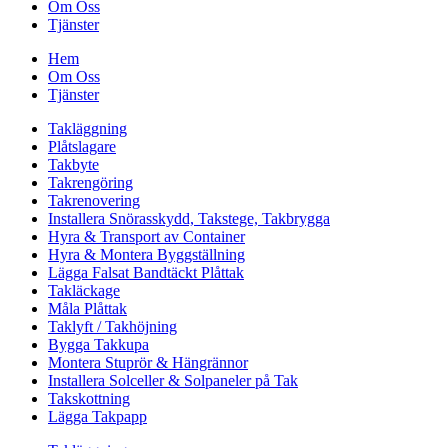
Om Oss
Tjänster
Hem
Om Oss
Tjänster
Takläggning
Plåtslagare
Takbyte
Takrengöring
Takrenovering
Installera Snörasskydd, Takstege, Takbrygga
Hyra & Transport av Container
Hyra & Montera Byggställning
Lägga Falsat Bandtäckt Plåttak
Takläckage
Måla Plåttak
Taklyft / Takhöjning
Bygga Takkupa
Montera Stuprör & Hängrännor
Installera Solceller & Solpaneler på Tak
Takskottning
Lägga Takpapp