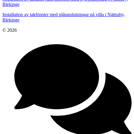
Blekinge
Installation av takfönster med plåtanslutningar på villa i Nättraby,
Blekinge
© 2026