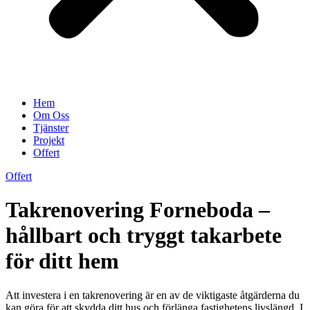
Hem
Om Oss
Tjänster
Projekt
Offert
Offert
Takrenovering Forneboda –
hållbart och tryggt takarbete
för ditt hem
Att investera i en takrenovering är en av de viktigaste åtgärderna du
kan göra för att skydda ditt hus och förlänga fastighetens livslängd. I