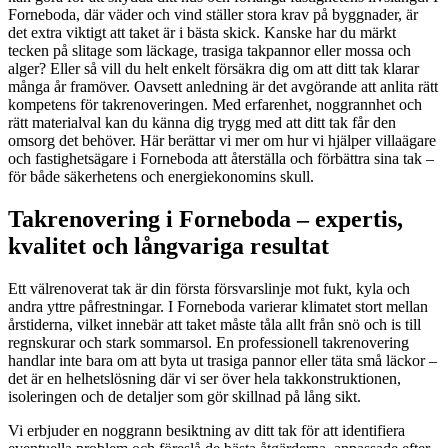
Forneboda, där väder och vind ställer stora krav på byggnader, är
det extra viktigt att taket är i bästa skick. Kanske har du märkt
tecken på slitage som läckage, trasiga takpannor eller mossa och
alger? Eller så vill du helt enkelt försäkra dig om att ditt tak klarar
många år framöver. Oavsett anledning är det avgörande att anlita rätt
kompetens för takrenoveringen. Med erfarenhet, noggrannhet och
rätt materialval kan du känna dig trygg med att ditt tak får den
omsorg det behöver. Här berättar vi mer om hur vi hjälper villaägare
och fastighetsägare i Forneboda att återställa och förbättra sina tak –
för både säkerhetens och energiekonomins skull.
Takrenovering i Forneboda – expertis,
kvalitet och långvariga resultat
Ett välrenoverat tak är din första försvarslinje mot fukt, kyla och
andra yttre påfrestningar. I Forneboda varierar klimatet stort mellan
årstiderna, vilket innebär att taket måste tåla allt från snö och is till
regnskurar och stark sommarsol. En professionell takrenovering
handlar inte bara om att byta ut trasiga pannor eller täta små läckor –
det är en helhetslösning där vi ser över hela takkonstruktionen,
isoleringen och de detaljer som gör skillnad på lång sikt.
Vi erbjuder en noggrann besiktning av ditt tak för att identifiera