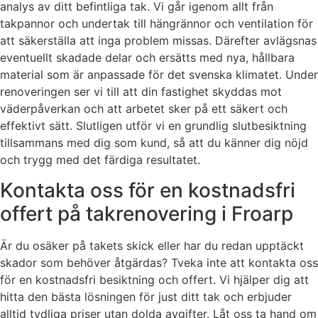
analys av ditt befintliga tak. Vi går igenom allt från
takpannor och undertak till hängrännor och ventilation för
att säkerställa att inga problem missas. Därefter avlägsnas
eventuellt skadade delar och ersätts med nya, hållbara
material som är anpassade för det svenska klimatet. Under
renoveringen ser vi till att din fastighet skyddas mot
väderpåverkan och att arbetet sker på ett säkert och
effektivt sätt. Slutligen utför vi en grundlig slutbesiktning
tillsammans med dig som kund, så att du känner dig nöjd
och trygg med det färdiga resultatet.
Kontakta oss för en kostnadsfri
offert på takrenovering i Froarp
Är du osäker på takets skick eller har du redan upptäckt
skador som behöver åtgärdas? Tveka inte att kontakta oss
för en kostnadsfri besiktning och offert. Vi hjälper dig att
hitta den bästa lösningen för just ditt tak och erbjuder
alltid tydliga priser utan dolda avgifter. Låt oss ta hand om