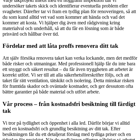
Varje takprojekt inleds med en noggrann inspektion där vi
undersöker takets skick och identifierar eventuella problem eller
svagheter. Därefter tar vi fram en tydlig plan för renoveringen, så att
du som kund alltid vet vad som kommer att hända och vad det
kommer att kosta. Vi hjälper dig även med rådgivning kring
materialval och underhåll, så att du får en lösning som är både
prisvärd och hållbar över tid.
Fördelar med att låta proffs renovera ditt tak
Att själv försöka renovera taket kan verka lockande, men det medför
både risker och utmaningar. Med professionell hjälp får du inte bara
ett snyggt och säkert resultat – du får även tryggheten att arbetet är
korrekt utfört. Vi ser till att alla säkerhetsföreskrifter följs, och att
taket får rätt ventilation, tätskikt och isolering. Detta minskar risken
för framtida skador och oväntade kostnader, och ger dessutom ofta
bättre garantier på både material och utfört arbete.
Vår process – från kostnadsfri besiktning till färdigt
tak
Vi tror på tydlighet och öppenhet i alla led. Därför börjar vi alltid
med en kostnadsfri och grundlig besiktning av ditt tak. Efter
besiktningen får du ett detaljerat förslag med tydliga priser och en
tidsplan för projektet. När du godkänner offerten påbörjar vi arbetet