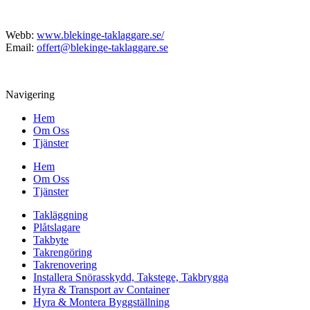
Webb:
www.blekinge-taklaggare.se/
Email:
offert@blekinge-taklaggare.se
Navigering
Hem
Om Oss
Tjänster
Hem
Om Oss
Tjänster
Takläggning
Plåtslagare
Takbyte
Takrengöring
Takrenovering
Installera Snörasskydd, Takstege, Takbrygga
Hyra & Transport av Container
Hyra & Montera Byggställning