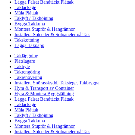
Lägga Falsat Bandtäckt Plåttak
Takläckage
Måla Plåttak
Taklyft / Takhöjning
Bygga Takkupa
Montera Stuprör & Hängrännor
Installera Solceller & Solpaneler på Tak
Takskottning
Lägga Takpapp
Takläggning
Plåtslagare
Takbyte
Takrengöring
Takrenovering
Installera Snörasskydd, Takstege, Takbrygga
Hyra & Transport av Container
Hyra & Montera Byggställning
Lägga Falsat Bandtäckt Plåttak
Takläckage
Måla Plåttak
Taklyft / Takhöjning
Bygga Takkupa
Montera Stuprör & Hängrännor
Installera Solceller & Solpaneler på Tak