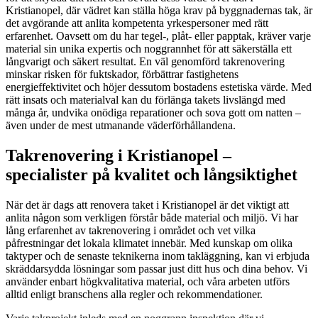
Kristianopel, där vädret kan ställa höga krav på byggnadernas tak, är
det avgörande att anlita kompetenta yrkespersoner med rätt
erfarenhet. Oavsett om du har tegel-, plåt- eller papptak, kräver varje
material sin unika expertis och noggrannhet för att säkerställa ett
långvarigt och säkert resultat. En väl genomförd takrenovering
minskar risken för fuktskador, förbättrar fastighetens
energieffektivitet och höjer dessutom bostadens estetiska värde. Med
rätt insats och materialval kan du förlänga takets livslängd med
många år, undvika onödiga reparationer och sova gott om natten –
även under de mest utmanande väderförhållandena.
Takrenovering i Kristianopel –
specialister på kvalitet och långsiktighet
När det är dags att renovera taket i Kristianopel är det viktigt att
anlita någon som verkligen förstår både material och miljö. Vi har
lång erfarenhet av takrenovering i området och vet vilka
påfrestningar det lokala klimatet innebär. Med kunskap om olika
taktyper och de senaste teknikerna inom takläggning, kan vi erbjuda
skräddarsydda lösningar som passar just ditt hus och dina behov. Vi
använder enbart högkvalitativa material, och våra arbeten utförs
alltid enligt branschens alla regler och rekommendationer.