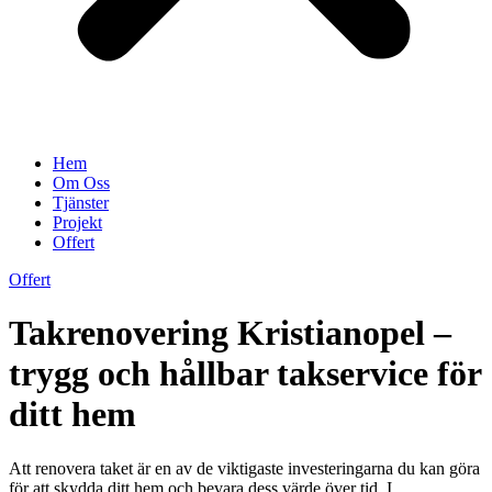
Hem
Om Oss
Tjänster
Projekt
Offert
Offert
Takrenovering Kristianopel –
trygg och hållbar takservice för
ditt hem
Att renovera taket är en av de viktigaste investeringarna du kan göra
för att skydda ditt hem och bevara dess värde över tid. I