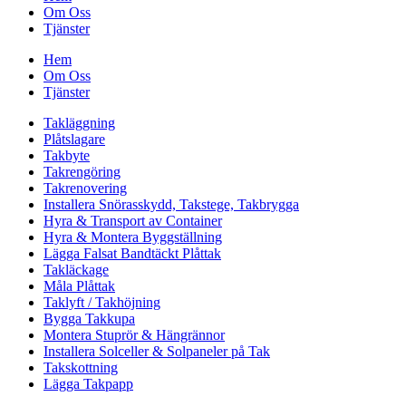
Om Oss
Tjänster
Hem
Om Oss
Tjänster
Takläggning
Plåtslagare
Takbyte
Takrengöring
Takrenovering
Installera Snörasskydd, Takstege, Takbrygga
Hyra & Transport av Container
Hyra & Montera Byggställning
Lägga Falsat Bandtäckt Plåttak
Takläckage
Måla Plåttak
Taklyft / Takhöjning
Bygga Takkupa
Montera Stuprör & Hängrännor
Installera Solceller & Solpaneler på Tak
Takskottning
Lägga Takpapp