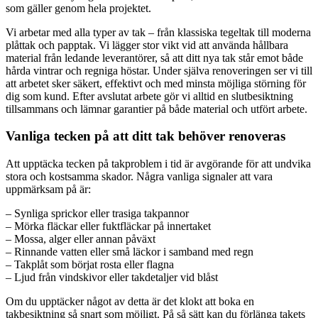
som gäller genom hela projektet.
Vi arbetar med alla typer av tak – från klassiska tegeltak till moderna
plåttak och papptak. Vi lägger stor vikt vid att använda hållbara
material från ledande leverantörer, så att ditt nya tak står emot både
hårda vintrar och regniga höstar. Under själva renoveringen ser vi till
att arbetet sker säkert, effektivt och med minsta möjliga störning för
dig som kund. Efter avslutat arbete gör vi alltid en slutbesiktning
tillsammans och lämnar garantier på både material och utfört arbete.
Vanliga tecken på att ditt tak behöver renoveras
Att upptäcka tecken på takproblem i tid är avgörande för att undvika
stora och kostsamma skador. Några vanliga signaler att vara
uppmärksam på är:
– Synliga sprickor eller trasiga takpannor
– Mörka fläckar eller fuktfläckar på innertaket
– Mossa, alger eller annan påväxt
– Rinnande vatten eller små läckor i samband med regn
– Takplåt som börjat rosta eller flagna
– Ljud från vindskivor eller takdetaljer vid blåst
Om du upptäcker något av detta är det klokt att boka en
takbesiktning så snart som möjligt. På så sätt kan du förlänga takets