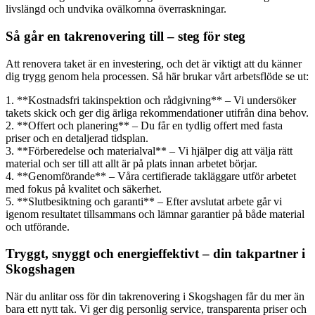
livslängd och undvika ovälkomna överraskningar.
Så går en takrenovering till – steg för steg
Att renovera taket är en investering, och det är viktigt att du känner
dig trygg genom hela processen. Så här brukar vårt arbetsflöde se ut:
1. **Kostnadsfri takinspektion och rådgivning** – Vi undersöker
takets skick och ger dig ärliga rekommendationer utifrån dina behov.
2. **Offert och planering** – Du får en tydlig offert med fasta
priser och en detaljerad tidsplan.
3. **Förberedelse och materialval** – Vi hjälper dig att välja rätt
material och ser till att allt är på plats innan arbetet börjar.
4. **Genomförande** – Våra certifierade takläggare utför arbetet
med fokus på kvalitet och säkerhet.
5. **Slutbesiktning och garanti** – Efter avslutat arbete går vi
igenom resultatet tillsammans och lämnar garantier på både material
och utförande.
Tryggt, snyggt och energieffektivt – din takpartner i
Skogshagen
När du anlitar oss för din takrenovering i Skogshagen får du mer än
bara ett nytt tak. Vi ger dig personlig service, transparenta priser och