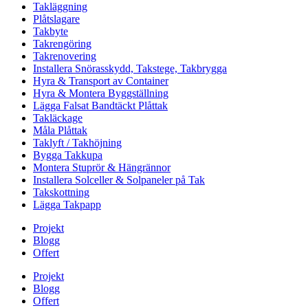
Takläggning
Plåtslagare
Takbyte
Takrengöring
Takrenovering
Installera Snörasskydd, Takstege, Takbrygga
Hyra & Transport av Container
Hyra & Montera Byggställning
Lägga Falsat Bandtäckt Plåttak
Takläckage
Måla Plåttak
Taklyft / Takhöjning
Bygga Takkupa
Montera Stuprör & Hängrännor
Installera Solceller & Solpaneler på Tak
Takskottning
Lägga Takpapp
Projekt
Blogg
Offert
Projekt
Blogg
Offert