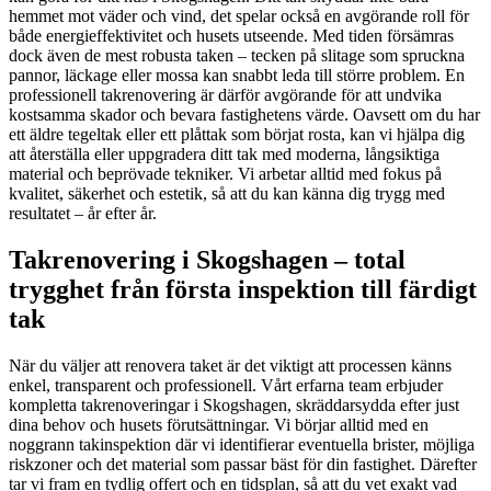
hemmet mot väder och vind, det spelar också en avgörande roll för
både energieffektivitet och husets utseende. Med tiden försämras
dock även de mest robusta taken – tecken på slitage som spruckna
pannor, läckage eller mossa kan snabbt leda till större problem. En
professionell takrenovering är därför avgörande för att undvika
kostsamma skador och bevara fastighetens värde. Oavsett om du har
ett äldre tegeltak eller ett plåttak som börjat rosta, kan vi hjälpa dig
att återställa eller uppgradera ditt tak med moderna, långsiktiga
material och beprövade tekniker. Vi arbetar alltid med fokus på
kvalitet, säkerhet och estetik, så att du kan känna dig trygg med
resultatet – år efter år.
Takrenovering i Skogshagen – total
trygghet från första inspektion till färdigt
tak
När du väljer att renovera taket är det viktigt att processen känns
enkel, transparent och professionell. Vårt erfarna team erbjuder
kompletta takrenoveringar i Skogshagen, skräddarsydda efter just
dina behov och husets förutsättningar. Vi börjar alltid med en
noggrann takinspektion där vi identifierar eventuella brister, möjliga
riskzoner och det material som passar bäst för din fastighet. Därefter
tar vi fram en tydlig offert och en tidsplan, så att du vet exakt vad