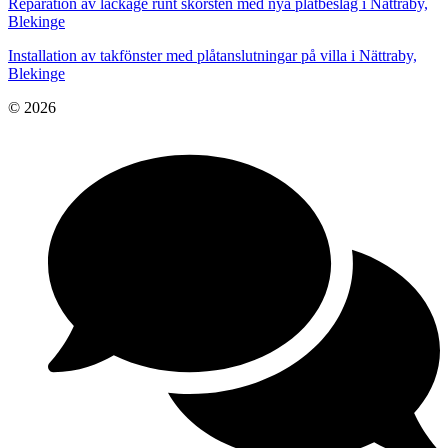
Reparation av läckage runt skorsten med nya plåtbeslag i Nättraby,
Blekinge
Installation av takfönster med plåtanslutningar på villa i Nättraby,
Blekinge
© 2026