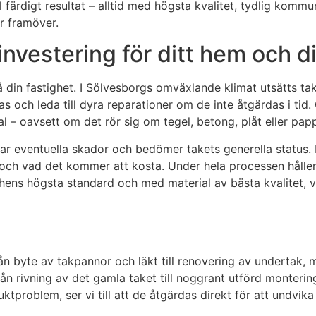
l färdigt resultat – alltid med högsta kvalitet, tydlig kom
r framöver.
investering för ditt hem och d
 din fastighet. I Sölvesborgs omväxlande klimat utsätts tak
s och leda till dyra reparationer om de inte åtgärdas i tid.
al – oavsett om det rör sig om tegel, betong, plåt eller pap
erar eventuella skador och bedömer takets generella status. 
ch vad det kommer att kosta. Under hela processen håller v
schens högsta standard och med material av bästa kvalitet, 
ån byte av takpannor och läkt till renovering av undertak, 
n rivning av det gamla taket till noggrant utförd montering 
uktproblem, ser vi till att de åtgärdas direkt för att undvi