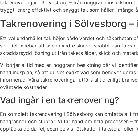
takrenoveringar i Sölvesborg – från noggrann inspektion til
tryggt, energieffektivt och snyggt tak som håller i många å
Takrenovering i Sölvesborg – 
Ett väl underhållet tak höjer både värdet och säkerheten på
sol. Det innebär att även mindre skador snabbt kan förvärra
skräddarsydd lösning utifrån takets ålder, skick och materi
Vi börjar alltid med en noggrann besiktning där vi identifi
handlingsplan, så att du vet exakt vad som behöver göras o
informerad. Våra takrenoveringar utförs alltid enligt bran
oväntade kostnader.
Vad ingår i en takrenovering?
En komplett takrenovering i Sölvesborg kan omfatta allt fr
hängrännor och stuprör. Vi tar hand om hela processen – frå
upptäcka dolda fel, exempelvis rötskador i takstolar eller f