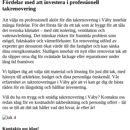
Fördelar med att investera i professionell
takrenovering
Att välja en professionell aktör för din takrenovering i Väby innebär
många fördelar. För det första får du ett tak som är byggt för att tåla
det svenska klimatet – med rätt isolering, ventilation och
vattenavledning. Det minskar risken för framtida problem som
mögel, fuktskador och värmeförluster. En renovering utförd av
experter ger dessutom ökat värde till din fastighet och kan sänka
dina energikostnader. Slutligen innebär ett nytt eller renoverat tak att
du slipper oroa dig för oväntade läckage eller reparationer under
lång tid framöver.
Vi hjälper dig att välja rätt material och lösning för just ditt tak, med
hänsyn till arkitektur, budget och dina personliga önskemål. Vår
erfarenhet av takrenoveringar i Väby gör att vi kan ge dig de bästa
råden för en långsiktig och hållbar investering.
Vill du ha en trygg och smidig takrenovering i Väby? Kontakta oss
redan idag för en kostnadsfri takbesiktning och personlig offert – låt
oss se till att ditt tak håller vad det lovar, år efter år!
Kontakta oss idag!