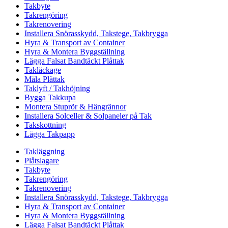
Takbyte
Takrengöring
Takrenovering
Installera Snörasskydd, Takstege, Takbrygga
Hyra & Transport av Container
Hyra & Montera Byggställning
Lägga Falsat Bandtäckt Plåttak
Takläckage
Måla Plåttak
Taklyft / Takhöjning
Bygga Takkupa
Montera Stuprör & Hängrännor
Installera Solceller & Solpaneler på Tak
Takskottning
Lägga Takpapp
Takläggning
Plåtslagare
Takbyte
Takrengöring
Takrenovering
Installera Snörasskydd, Takstege, Takbrygga
Hyra & Transport av Container
Hyra & Montera Byggställning
Lägga Falsat Bandtäckt Plåttak