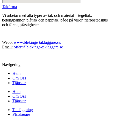
Takfirma
Vi arbetar med alla typer av tak och material – tegeltak,
betongpannor, plåttak och papptak, både på villor, flerbostadshus
och företagsfastigheter.
Webb:
www.blekinge-taklaggare.se/
Email:
offert@blekinge-taklaggare.se
Navigering
Hem
Om Oss
Tjänster
Hem
Om Oss
Tjänster
Takläggning
Plåtslagare