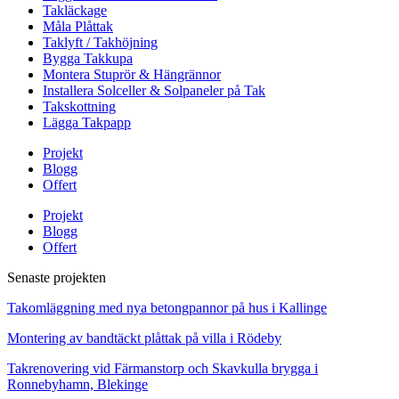
Takläckage
Måla Plåttak
Taklyft / Takhöjning
Bygga Takkupa
Montera Stuprör & Hängrännor
Installera Solceller & Solpaneler på Tak
Takskottning
Lägga Takpapp
Projekt
Blogg
Offert
Projekt
Blogg
Offert
Senaste projekten
Takomläggning med nya betongpannor på hus i Kallinge
Montering av bandtäckt plåttak på villa i Rödeby
Takrenovering vid Färmanstorp och Skavkulla brygga i
Ronnebyhamn, Blekinge