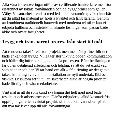
Alla våra takrenoveringar utförs av certifierade hantverkare med stor
erfarenhet av lokala förhållanden och de byggnormer som gäller i
Väby. Vi samarbetar endast med ledande leverantörer, vilket innebär
att du alltid får material av högsta kvalitet och lång garanti. Genom
att kombinera traditionellt hantverk med moderna tekniker kan vi
erbjuda hållbara och estetiskt tilltalande lösningar som passar både
äldre och nyare fastigheter.
Trygg och transparent process från start till mål
Att renovera taket är ett stort projekt, men med rätt partner blir det
både enkelt och tryggt. Vi lägger stor vikt vid öppen kommunikation
och håller dig informerad genom hela processen. Efter besiktningen
får du en detaljerad arbetsplan och tidplan, så att du vet exakt vad
som händer och när. Vi tar hand om allt – från rivning av det gamla
taket, hantering av avfall, till installation av nytt undertak, läkt och
ytskikt. Dessutom ser vi till att säkerheten alltid är högsta prioritet,
både för dig och våra medarbetare.
Vårt mål är att du som kund ska känna dig helt nöjd med både
resultatet och arbetsprocessen. Därför erbjuder vi alltid kostnadsfria
uppföljningar efter avslutat projekt, så att du kan vara säker på att
ditt nya tak lever upp till alla förväntningar.