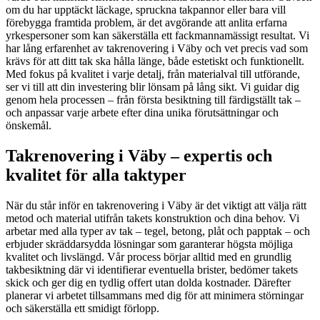
om du har upptäckt läckage, spruckna takpannor eller bara vill
förebygga framtida problem, är det avgörande att anlita erfarna
yrkespersoner som kan säkerställa ett fackmannamässigt resultat. Vi
har lång erfarenhet av takrenovering i Väby och vet precis vad som
krävs för att ditt tak ska hålla länge, både estetiskt och funktionellt.
Med fokus på kvalitet i varje detalj, från materialval till utförande,
ser vi till att din investering blir lönsam på lång sikt. Vi guidar dig
genom hela processen – från första besiktning till färdigställt tak –
och anpassar varje arbete efter dina unika förutsättningar och
önskemål.
Takrenovering i Väby – expertis och
kvalitet för alla taktyper
När du står inför en takrenovering i Väby är det viktigt att välja rätt
metod och material utifrån takets konstruktion och dina behov. Vi
arbetar med alla typer av tak – tegel, betong, plåt och papptak – och
erbjuder skräddarsydda lösningar som garanterar högsta möjliga
kvalitet och livslängd. Vår process börjar alltid med en grundlig
takbesiktning där vi identifierar eventuella brister, bedömer takets
skick och ger dig en tydlig offert utan dolda kostnader. Därefter
planerar vi arbetet tillsammans med dig för att minimera störningar
och säkerställa ett smidigt förlopp.